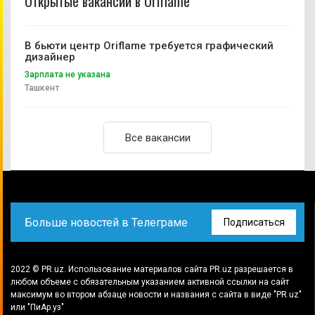
Открытые вакансии в Oriflame
В бьюти центр Oriflame требуется графический
дизайнер
Зарплата не указана
Ташкент
Все вакансии
Больше новостей в Телеграме
Подписаться
2022 © PR.uz. Использование материалов сайта PR.uz разрешается в
любом объеме с обязательным указанием активной ссылки на сайт
максимум во втором абзаце новости и названия с сайта в виде "PR.uz"
или "ПиАр.уз"