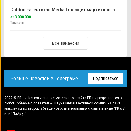
Outdoor-агентство Media Lux ищет маркетолога
от 3 000 000
Ташкент
Все вакансии
Больше новостей в Телеграме
Подписаться
2022 © PR.uz. Использование материалов сайта PR.uz разрешается в
любом объеме с обязательным указанием активной ссылки на сайт
максимум во втором абзаце новости и названия с сайта в виде "PR.uz"
или "ПиАр.уз"