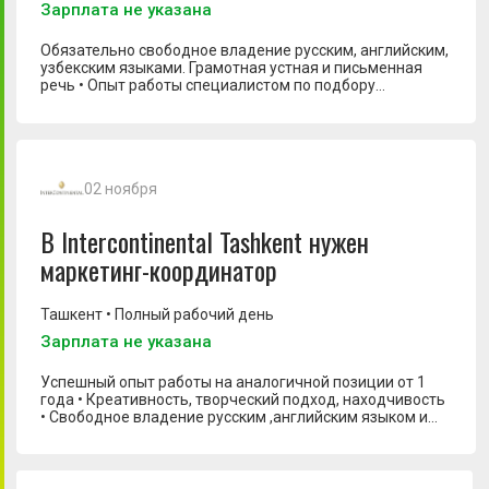
Зарплата не указана
Обязательно свободное владение русским, английским,
узбекским языками. Грамотная устная и письменная
Digital маркетолог
речь • Опыт работы специалистом по подбору
персонала не менее 3 лет. Опыт в сфере
Digital-аналитик
гостеприимства является преимуществом • Навыки
поиска кандидатов различными методами (прямой
HR специалист
поиск, интернет платформы, по рекомендациям и т.п.) •
PR-менеджер
Умение грамотно и эффективно планировать свое
02 ноября
рабочее время • Навыки проведения интервью и
Project-менеджер
переговоров. Знания основ продаж и маркетинга
приветствуется • Отличные коммуникативные навыки,
В Intercontinental Tashkent нужен
SMM-менеджер
дружелюбие, умение сопереживать, дипломатичность •
маркетинг-координатор
Порядочность, высокие моральные качества •
Автор
Стрессоустойчивость, умение работать с большим
объемом информации • Пунктуальность,
Аналитик данных
дисциплинированность • Желание развиваться и
Ташкент • Полный рабочий день
совершенствоваться в международной компании
Аналитик по продажам
Зарплата не указана
Арт-директор
Успешный опыт работы на аналогичной позиции от 1
года • Креативность, творческий подход, находчивость
Ассистент маркетолога
• Свободное владение русским ,английским языком и
Бизнес-аналитик
узбекским языком • Стремление к изучению новых
digital-программ • Сильные коммуникационные навыки •
Бренд-менеджер
Умение работать в команде • Навыки ведения
переговоров