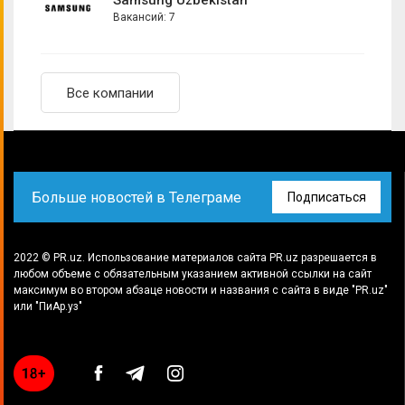
Samsung Uzbekistan
Менеджер по продукту
Вакансий: 7
Менеджер по рекламе
Менеджер по рекламным проектам
Моушн-дизайнер
Все компании
Новостник
Продуктовый маркетолог
Руководитель арт-отдела
Больше новостей в Телеграме
Подписаться
Руководитель отдела маркетинга
Руководитель по маркетинговым коммуникациям
Системный аналитик
2022 © PR.uz. Использование материалов сайта PR.uz разрешается в
любом объеме с обязательным указанием активной ссылки на сайт
Специалист в отдел маркетинга
максимум во втором абзаце новости и названия с сайта в виде "PR.uz"
или "ПиАр.уз"
Специалист по HR-брендингу
Специалист по рекламе
Старший аналитик
Старший специалист по маркетингу