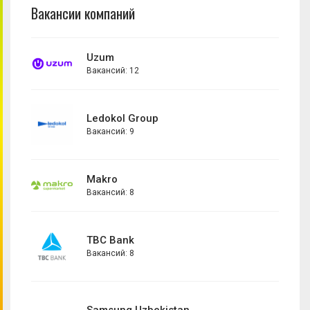
Главный аналитик
Вакансии компаний
Графический дизайнер
Директор по маркетингу
Uzum
Коммерческий аналитик
Вакансий: 12
Комьюнити-менеджер
Контент-менеджер
Ledokol Group
Копирайтер
Вакансий: 9
Маркетинг менеджер
Маркетинг-координатор
Makro
Маркетолог
Вакансий: 8
Маркетолог-аналитик
Менеджер по внутренним коммуникациям
TBC Bank
Вакансий: 8
Менеджер по маркетинговым коммуникациям
Менеджер по маркетинговым проектам
Менеджер по медиапланированию