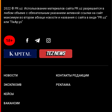
Менеджер по продукту
2022 © PR.uz. Использование материалов сайта PR.uz разрешается в
Менеджер по рекламе
любом объеме с обязательным указанием активной ссылки на сайт
максимум во втором абзаце новости и названия с сайта в виде "PR.uz"
Менеджер по рекламным проектам
или "ПиАр.уз"
Моушн-дизайнер
Новостник
Продуктовый маркетолог
Руководитель арт-отдела
Руководитель отдела маркетинга
Руководитель по маркетинговым коммуникациям
Системный аналитик
НОВОСТИ
КОНТАКТЫ РЕДАКЦИИ
Специалист в отдел маркетинга
ЭКСКЛЮЗИВ
РЕКЛАМА
Специалист по HR-брендингу
Специалист по рекламе
КЕЙСЫ
Старший аналитик
ВАКАНСИИ
Старший специалист по маркетингу