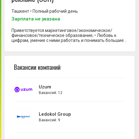
Ташкент • Полный рабочий день
Зарплата не указана
Digital маркетолог
Digital-аналитик
Приветствуется маркетинговое/экономическое/
финансовое/техническое образование; • Любовь к
HR специалист
цифрам, умение с ними работать и понимать большие
объемы цифровой информации; • Аналитические
PR-менеджер
способности на высоком уровне; • Знание пакета
программ MS Office (Excel, Power Point); •
Project-менеджер
Ответственность, стрессоустойчивость; •
Вакансии компаний
Коммуникационные навыки на высоком уровне
SMM-менеджер
обязательны.
Автор
Аналитик данных
Uzum
Вакансий: 12
Аналитик по продажам
Арт-директор
Ledokol Group
Ассистент маркетолога
Вакансий: 9
Бизнес-аналитик
Бренд-менеджер