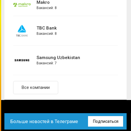
Makro
Главный аналитик
Вакансий: 8
Графический дизайнер
Директор по маркетингу
TBC Bank
Коммерческий аналитик
Вакансий: 8
Комьюнити-менеджер
Контент-менеджер
Копирайтер
Samsung Uzbekistan
Вакансий: 7
Маркетинг менеджер
Маркетинг-координатор
Маркетолог
Все компании
Маркетолог-аналитик
Менеджер по внутренним коммуникациям
Менеджер по маркетинговым коммуникациям
Менеджер по маркетинговым проектам
Больше новостей в Телеграме
Подписаться
Менеджер по медиапланированию