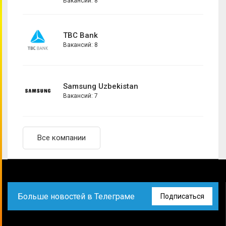
Вакансий: 8
Главный аналитик
Графический дизайнер
TBC Bank
Директор по маркетингу
Вакансий: 8
Коммерческий аналитик
Комьюнити-менеджер
Контент-менеджер
Samsung Uzbekistan
Копирайтер
Вакансий: 7
Маркетинг менеджер
Маркетинг-координатор
Все компании
Маркетолог
Маркетолог-аналитик
Менеджер по внутренним коммуникациям
Менеджер по маркетинговым коммуникациям
Больше новостей в Телеграме
Подписаться
Менеджер по маркетинговым проектам
Менеджер по медиапланированию