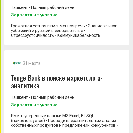
Менеджер по продукту
Ташкент • Полный рабочий день
Менеджер по рекламе
Зарплата не указана
Менеджер по рекламным проектам
Грамотная устная и письменная речь • Знание языков -
Моушн-дизайнер
узбекский и русский в совершенстве •
Стрессоустойчивость • Коммуникабельность •
Новостник
Пунктуальность и аккуратность • Креативное мышление
• Умение писать вовлекающие тексты в разной
Продуктовый маркетолог
стилистике и адаптировать их под разную аудиторию •
Понимание современного, живого стиля коммуникаций,
Руководитель арт-отдела
без канцелярита • Способность писать интересно и
31 марта
просто о сложном
Руководитель отдела маркетинга
Tenge Bank в поиске маркетолога-
Руководитель по маркетинговым коммуникациям
аналитика
Системный аналитик
Специалист в отдел маркетинга
Ташкент • Полный рабочий день
Специалист по HR-брендингу
Зарплата не указана
Специалист по рекламе
Иметь уверенные навыки MS Excel, BI, SQL
Старший аналитик
(приветствуется) • Проводить сравнительный анализ
собственных продуктов и предложений конкурентов •
Старший специалист по маркетингу
Знать основные экономические и маркетинговые