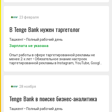
метрики и уметь работать с ними • Уверенно владеть
Трейд-маркетинг менеджер
инструментами кабинетного анализа, поиском
информации из открытых источников,
структурированием данных • Уверенно владеть
23 февраля
инструментами визуализации данных для составления
отчетов и дэшбордов
В Tenge Bank нужен таргетолог
Ташкент • Полный рабочий день
Зарплата не указана
Опыт работы в сфере таргетированной рекламы не
менее 2-х лет • Обязательное знание настроек
таргетированной рекламы в Instagram, YouTube, Google,
Yandex, search, т.е. необходимо полное знание
контекстной таргетированной рекламы, не только по
части SMM) • Хорошие аналитические способности для
сегментирования целевой аудитории • Понимание
маркетинга и интернет-маркетинга, алгоритма работы
28 ноября
социальных сетей, знание инструментов, которые
используются в их интерфейсах • Опыт работы с
реальными кейсами и результатами • Внимательность,
Tenge Bank в поиске бизнес-аналитика
структурированность • Высокий уровень
ответственности • Креативное мышление и хороший
вкус визуального контента
Ташкент • Полный рабочий день