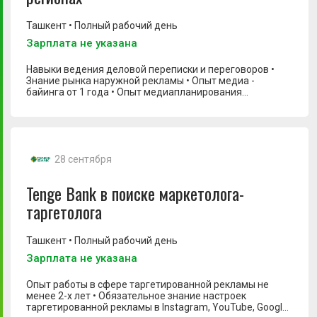
Ташкент • Полный рабочий день
Зарплата не указана
Digital маркетолог
Digital-аналитик
Навыки ведения деловой переписки и переговоров •
Знание рынка наружной рекламы • Опыт медиа -
HR специалист
байинга от 1 года • Опыт медиапланирования
рекламных компаний на ООН носителях •
PR-менеджер
Внимательность и стрессоустойчивость
Project-менеджер
SMM-менеджер
28 сентября
Автор
Tenge Bank в поиске маркетолога-
Аналитик данных
таргетолога
Аналитик по продажам
Арт-директор
Ташкент • Полный рабочий день
Зарплата не указана
Ассистент маркетолога
Бизнес-аналитик
Опыт работы в сфере таргетированной рекламы не
менее 2-х лет • Обязательное знание настроек
Бренд-менеджер
таргетированной рекламы в Instagram, YouTube, Google,