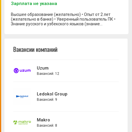
Зарплата не указана
Высшее образование (желательно) • Опыт от 2 лет
(желательно в банке) • Уверенный пользователь ПК •
Знание русского и узбекского языков (знание
английского языка будет большим преимуществом) •
Умение тестировать API • Ответственность,
стрессоустойчивость, коммуникабельность,
аналитическое мышление и умение систематизировать
Вакансии компаний
информацию
Uzum
Вакансий: 12
Ledokol Group
Вакансий: 9
Makro
Вакансий: 8