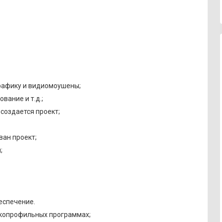
рафику и видиомоушены;
вание и т.д.;
создается проект;
ван проект;
;
еспечение.
зкопрофильных программах;