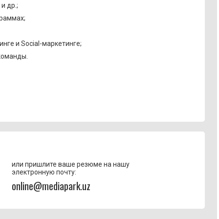
и др.;
граммах;
нге и Social-маркетинге;
команды.
или пришлите ваше резюме на нашу
электронную почту:
online@mediapark.uz