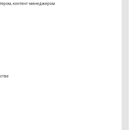
йтером, контент-менеджером
нстве