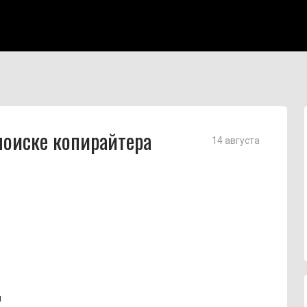
поиске копирайтера
14 августа
м