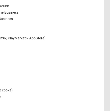
жении.
e Business.
usiness.
х, PlayMarket и AppStore).
 срока)
.