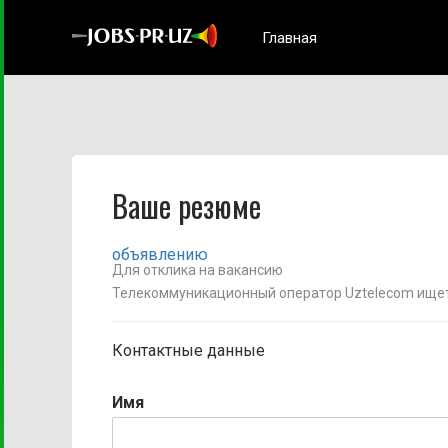
Главная
Ваше резюме
объявлению
Для отклика на вакансию
Телекоммуникационный оператор Uztelecom ищет
Контактные данные
Имя