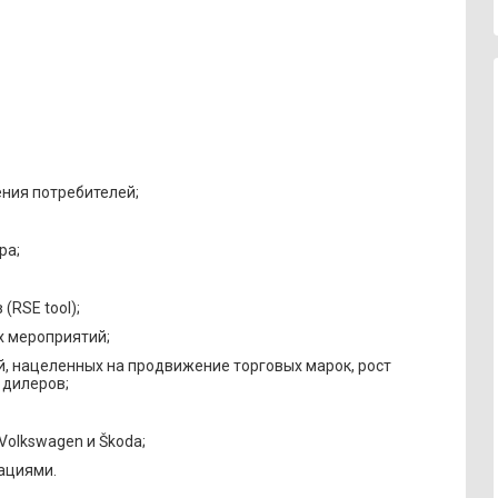
ения потребителей;
ра;
(RSE tool);
х мероприятий;
, нацеленных на продвижение торговых марок, рост
 дилеров;
olkswagen и Škoda;
ациями.