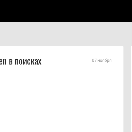
en в поисках
07 ноября