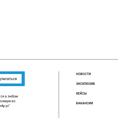
НОВОСТИ
дписаться
ЭКСКЛЮЗИВ
КЕЙСЫ
тся в любом
ксимум во
ВАКАНСИИ
иАр.уз"