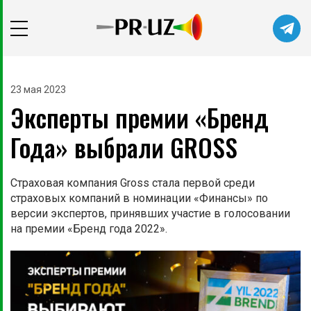
Читайте главные новости самыми
первыми в нашем Telegram-канале
23 мая 2023
Эксперты премии «‎Бренд
Не сейчас
Подписаться
Года» выбрали GROSS
Страховая компания Gross стала первой среди
страховых компаний в номинации «Финансы» по
версии экспертов, принявших участие в голосовании
на премии «Бренд года 2022».