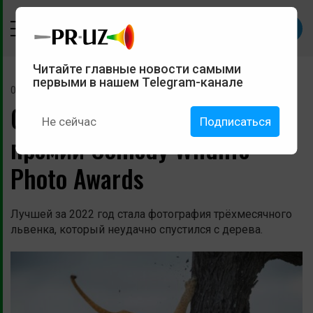
Читайте главные новости самыми
первыми в нашем Telegram-канале
09 декабря 2022
Объявлены победители
Не сейчас
Подписаться
премии Comedy Wildlife
Photo Awards
Лучшей за 2022 год стала фотография трёхмесячного
львенка, который неудачно спустился с дерева.