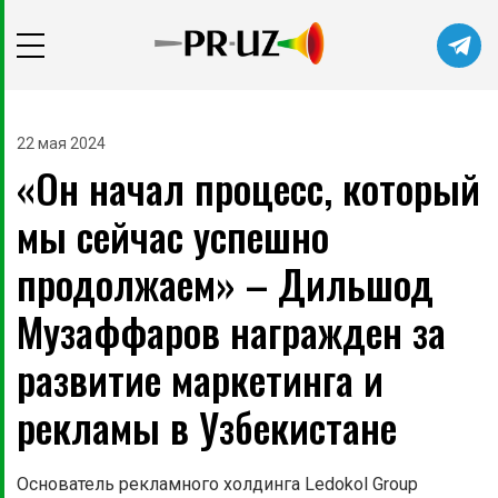
Читайте главные новости самыми
первыми в нашем Telegram-канале
22 мая 2024
«Он начал процесс, который
Не сейчас
Подписаться
мы сейчас успешно
продолжаем» – Дильшод
Музаффаров награжден за
развитие маркетинга и
рекламы в Узбекистане
Основатель рекламного холдинга Ledokol Group