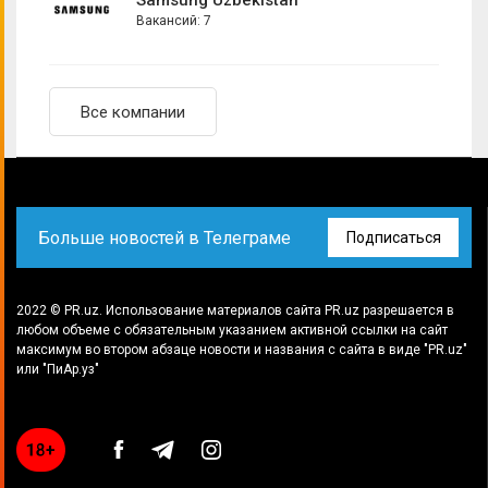
Samsung Uzbekistan
Менеджер по продукту
Вакансий: 7
Менеджер по рекламе
Менеджер по рекламным проектам
Моушн-дизайнер
Все компании
Новостник
Продуктовый маркетолог
Руководитель арт-отдела
Больше новостей в Телеграме
Подписаться
Руководитель отдела маркетинга
Руководитель по маркетинговым коммуникациям
Системный аналитик
2022 © PR.uz. Использование материалов сайта PR.uz разрешается в
любом объеме с обязательным указанием активной ссылки на сайт
Специалист в отдел маркетинга
максимум во втором абзаце новости и названия с сайта в виде "PR.uz"
или "ПиАр.уз"
Специалист по HR-брендингу
Специалист по рекламе
Старший аналитик
Старший специалист по маркетингу