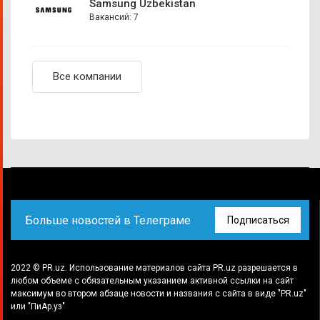
Samsung Uzbekistan
Вакансий: 7
Все компании
Больше новостей в Телеграме
Подписаться
2022 © PR.uz. Использование материалов сайта PR.uz разрешается в
любом объеме с обязательным указанием активной ссылки на сайт
максимум во втором абзаце новости и названия с сайта в виде "PR.uz"
или "ПиАр.уз"