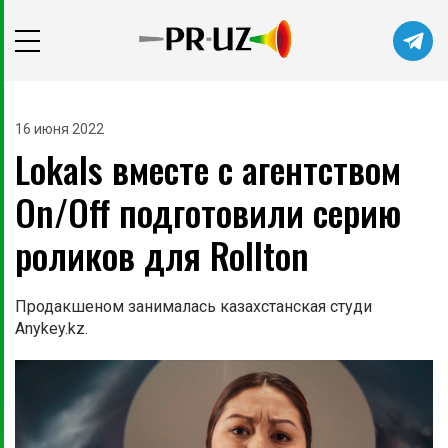
Читайте главные новости самыми
первыми в нашем Telegram-канале
16 июня 2022
Lokals вместе с агентством
Не сейчас
Подписаться
On/Off подготовили серию
роликов для Rollton
Продакшеном занималась казахстанская студи
Anykey.kz.