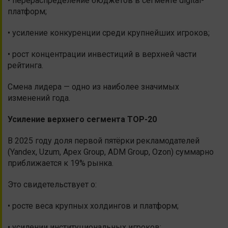
• перераспределение бюджетов в сегменте digital-
платформ;
• усиление конкуренции среди крупнейших игроков;
• рост концентрации инвестиций в верхней части
рейтинга.
Смена лидера — одно из наиболее значимых
изменений года.
Усиление верхнего сегмента TOP-20
В 2025 году доля первой пятёрки рекламодателей
(Yandex, Uzum, Apex Group, ADM Group, Ozon) суммарно
приближается к 19% рынка.
Это свидетельствует о:
• росте веса крупных холдингов и платформ;
• усилении институциональных игроков;