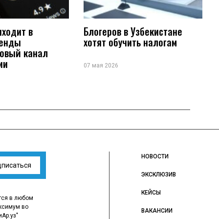
иходит в
Блогеров в Узбекистане
ренды
хотят обучить налогам
новый канал
ии
07 мая 2026
НОВОСТИ
дписаться
ЭКСКЛЮЗИВ
КЕЙСЫ
тся в любом
ксимум во
ВАКАНСИИ
иАр.уз"