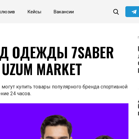
клюзив
Кейсы
Вакансии
Читайте главные новости
самыми первыми в нашем
Telegram-канале
Не сейчас
Подписаться
Д ОДЕЖДЫ 7SABER
 UZUM MARKET
ы могут купить товары популярного бренда спортивной
ние 24 часов.