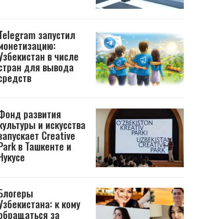
Telegram запустил
монетизацию:
Узбекистан в числе
стран для вывода
средств
Фонд развития
культуры и искусства
запускает Creative
Park в Ташкенте и
Нукусе
Блогеры
Узбекистана: к кому
обращаться за