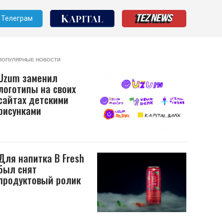
Телеграм
ПОПУЛЯРНЫЕ НОВОСТИ
Uzum заменил
логотипы на своих
сайтах детскими
рисунками
Для напитка B Fresh
был снят
продуктовый ролик