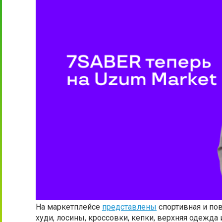
На маркетплейсе
представлены
спортивная и пов
худи, лосины, кроссовки, кепки, верхняя одежд