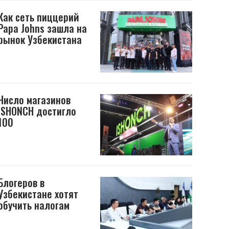
Как сеть пиццерий
Papa Johns зашла на
рынок Узбекистана
Число магазинов
ISHONCH достигло
100
Блогеров в
Узбекистане хотят
обучить налогам