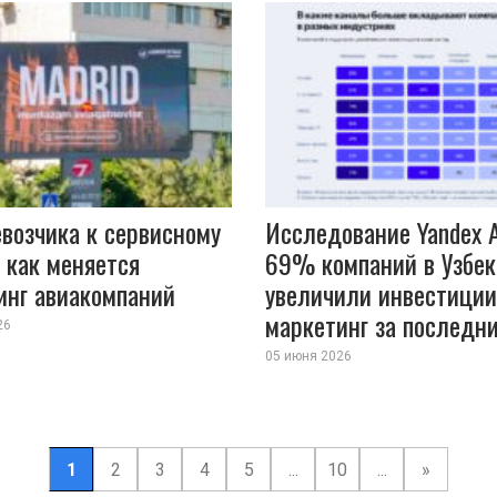
евозчика к сервисному
Исследование Yandex A
 как меняется
69% компаний в Узбек
инг авиакомпаний
увеличили инвестиции
маркетинг за последн
26
05 июня 2026
1
2
3
4
5
...
10
...
»