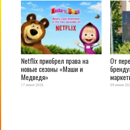
Netflix приобрел права на
От пер
новые сезоны «Маши и
бренду:
Медведя»
маркет
17 июня 2026
09 июня 20