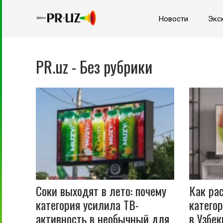
Новости
Экс
PR.uz - Без рубрики
Соки выходят в лето: почему
Как ра
категория усилила ТВ-
катего
активность в необычный для
в Узбек