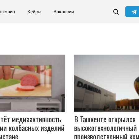
клюзив
Кейсы
Вакансии
стёт медиаактивность
В Ташкенте открылся
рии колбасных изделий
высокотехнологичный
истане
производственный ко