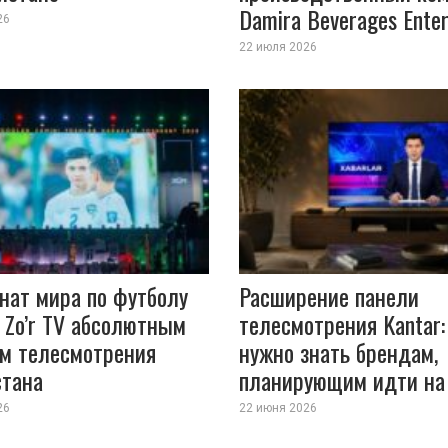
Damira Beverages Enter
26
22 июля 2026
нат мира по футболу
Расширение панели
 Zo’r TV абсолютным
телесмотрения Kantar:
м телесмотрения
нужно знать брендам,
стана
планирующим идти на
26
22 июня 2026