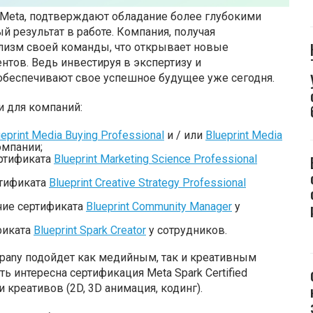
 Meta, подтверждают обладание более глубокими
 результат в работе. Компания, получая
лизм своей команды, что открывает новые
тов. Ведь инвестируя в экспертизу и
обеспечивают свое успешное будущее уже сегодня.
и для компаний:
ueprint Media Buying Professional
и / или
Blueprint Media
омпании;
ртификата
Blueprint Marketing Science Professional
тификата
Blueprint Creative Strategy Professional
чие сертификата
Blueprint Community Manager
у
фиката
Blueprint Spark Creator
у сотрудников.
Company подойдет как медийным, так и креативным
ь интересна сертификация Meta Spark Certified
креативов (2D, 3D анимация, кодинг).