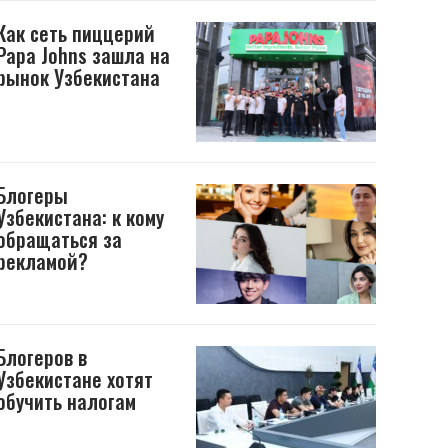
Как сеть пиццерий
Papa Johns зашла на
рынок Узбекистана
Блогеры
Узбекистана: к кому
обращаться за
рекламой?
Блогеров в
Узбекистане хотят
обучить налогам