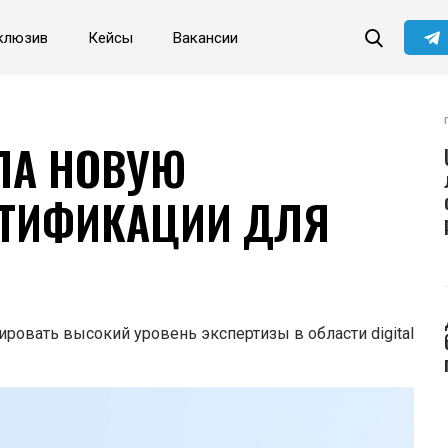
клюзив
Кейсы
Вакансии
Читайте главные новости
самыми первыми в нашем
Telegram-канале
Не сейчас
Подписаться
ЛА НОВУЮ
РТИФИКАЦИИ ДЛЯ
овать высокий уровень экспертизы в области digital