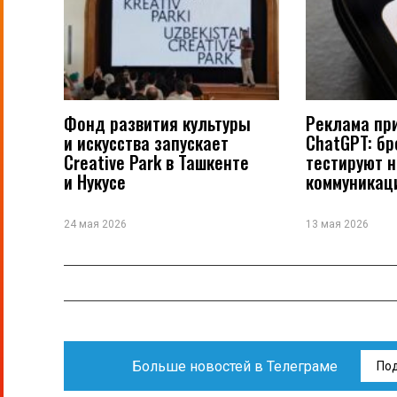
Фонд развития культуры
Реклама пр
и искусства запускает
ChatGPT: б
Creative Park в Ташкенте
тестируют 
и Нукусе
коммуникац
24 мая 2026
13 мая 2026
Больше новостей в Телеграме
По