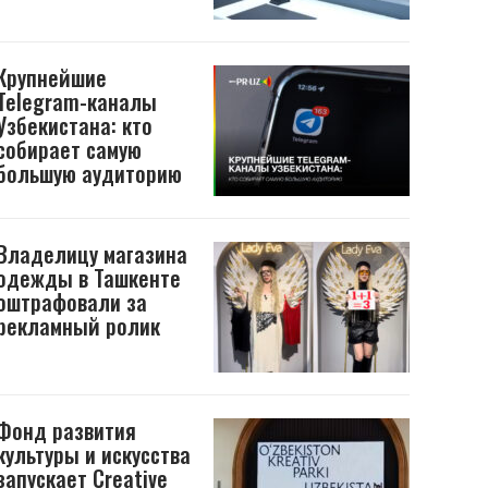
Крупнейшие
Telegram-каналы
Узбекистана: кто
собирает самую
большую аудиторию
Владелицу магазина
одежды в Ташкенте
оштрафовали за
рекламный ролик
Фонд развития
культуры и искусства
запускает Creative