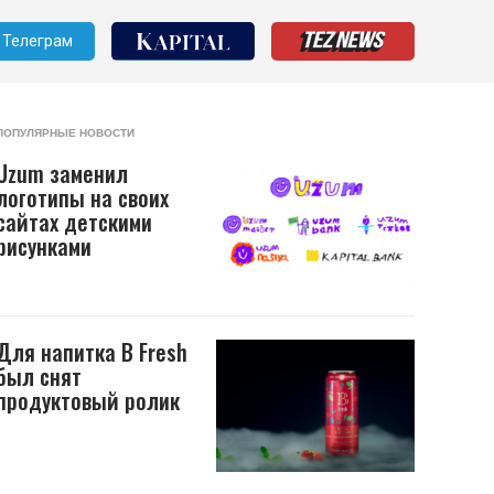
Телеграм
ПОПУЛЯРНЫЕ НОВОСТИ
Uzum заменил
логотипы на своих
сайтах детскими
рисунками
Для напитка B Fresh
был снят
продуктовый ролик