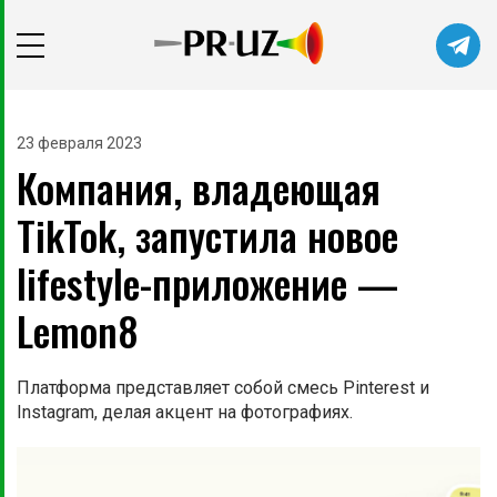
Читайте главные новости самыми
первыми в нашем Telegram-канале
23 февраля 2023
Компания, владеющая
Не сейчас
Подписаться
TikTok, запустила новое
lifestyle-приложение —
Lemon8
Платформа представляет собой смесь Pinterest и
Instagram, делая акцент на фотографиях.