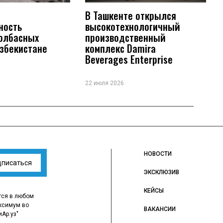
В Ташкенте открылся
ность
высокотехнологичный
колбасных
производственный
Узбекистане
комплекс Damira
Beverages Enterprise
22 июля 2026
НОВОСТИ
дписаться
ЭКСКЛЮЗИВ
КЕЙСЫ
тся в любом
ксимум во
ВАКАНСИИ
иАр.уз"