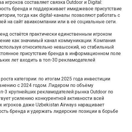
игроков составляет связка Outdoor и Digital:
ность бренда и поддерживает имиджевое присутствие
ории, тогда как digital-каналы позволяют работать с
ей на сайт авиакомпании или в её социальные сети.
 Бренд остаётся практически единственным игроком
дение как значимый канал коммуникации. Компания
 используя относительно невысокий, но стабильный
остоянное присутствие бренда в информационном поле
ольких лет входить в топ-30 рекламодателей
оста категории: по итогам 2025 года инвестиции
авнению с 2024 годом. Лидером по объёму
топ-3 крупнейших рекламодателей рынка Outdoor по
ствует усилению конкурентной активности всей
ых игроков даже Uzbekistan Airways наращивает
сть бренда и удержать лидерские позиции в борьбе