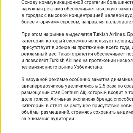
Основу коммуникационной стратегии большинства 
наружная реклама обеспечивает высокую замет
в городах с высокой концентрацией целевой аудит
более «горячим» спросом, направляя пользовател
При этом на рынке выделяется Turkish Airlines.
категории, который системно использует телеви
присутствует в эфире на протяжении всего года,
рекламный вес. Такая стратегия обеспечивает п
и позволяет Turkish Airlines на протяжении неск
телевизионного рынка Узбекистана.
В наружной рекламе особенно заметна динамика р
авиаперевозчиков увеличились в 2,5 раза по ср
размещений стал Centrum Air, который входит в 
доле голоса. Активная экспансия бренда способ
категории: в ответ на растущее присутствие нов
объёмы размещений, стремясь сохранить видимо
за внимание аудитории.