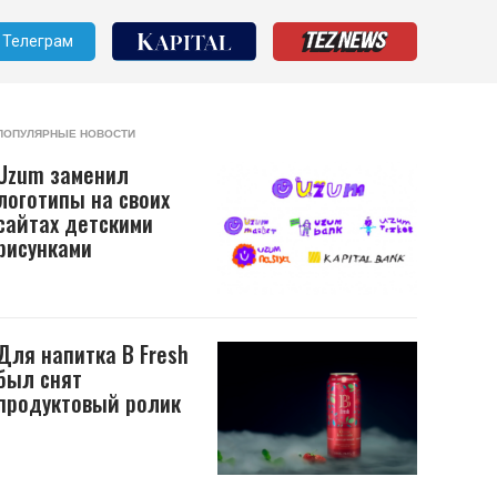
Телеграм
ПОПУЛЯРНЫЕ НОВОСТИ
Uzum заменил
логотипы на своих
сайтах детскими
рисунками
Для напитка B Fresh
был снят
продуктовый ролик