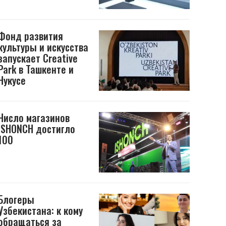
Фонд развития
культуры и искусства
запускает Creative
Park в Ташкенте и
Нукусе
Число магазинов
ISHONCH достигло
100
Блогеры
Узбекистана: к кому
обращаться за