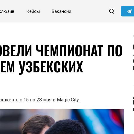
клюзив
Кейсы
Вакансии
Читайте главные новости
самыми первыми в нашем
Telegram-канале
Не сейчас
Подписаться
РОВЕЛИ ЧЕМПИОНАТ ПО
ЕМ УЗБЕКСКИХ
кенте с 15 по 28 мая в Magic City.