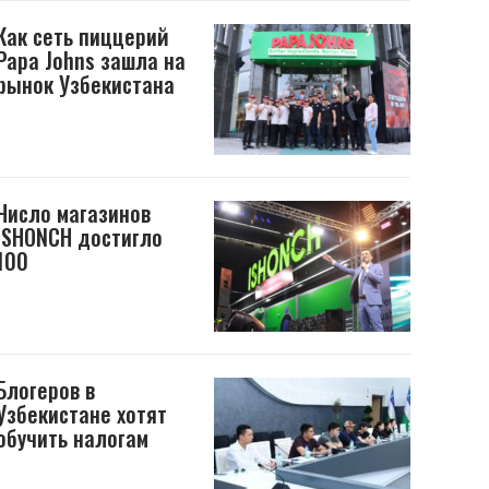
Как сеть пиццерий
Papa Johns зашла на
рынок Узбекистана
Число магазинов
ISHONCH достигло
100
Блогеров в
Узбекистане хотят
обучить налогам