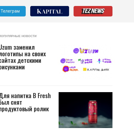
Телеграм
ПОПУЛЯРНЫЕ НОВОСТИ
Uzum заменил
логотипы на своих
сайтах детскими
рисунками
Для напитка B Fresh
был снят
продуктовый ролик