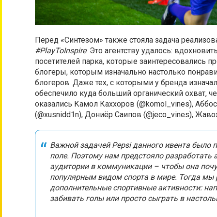
Перед «Синтезом» также стояла задача реализова
#PlayToInspire
​. Это агентству удалось: вдохнови
посетителей парка, которые заинтересовались 
блогеры, которым изначально настолько понравил
блогеров. Даже тех, с которыми у бренда изначал
обеспечило куда больший органический охват, че
оказались Камол Каххоров (@komol_vines), Аббо
(@xusnidd1n), Дониёр Саипов (@jeco_vines), Жавох
Важной задачей Pepsi данного ивента было 
поле. Поэтому нам предстояло разработать
аудитории в коммуникации – чтобы она поч
популярным видом спорта в мире. Тогда мы 
дополнительные спортивные активности: на
забивать голы или просто сыграть в настоль