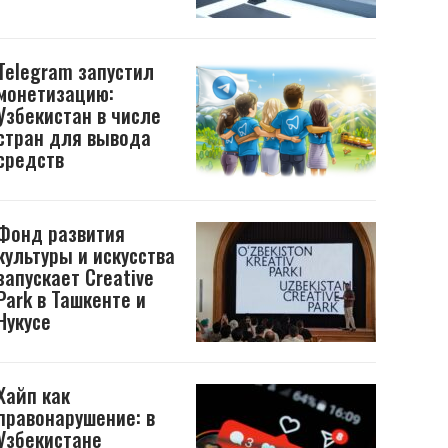
Telegram запустил
монетизацию:
Узбекистан в числе
стран для вывода
средств
Фонд развития
культуры и искусства
запускает Creative
Park в Ташкенте и
Нукусе
Хайп как
правонарушение: в
Узбекистане