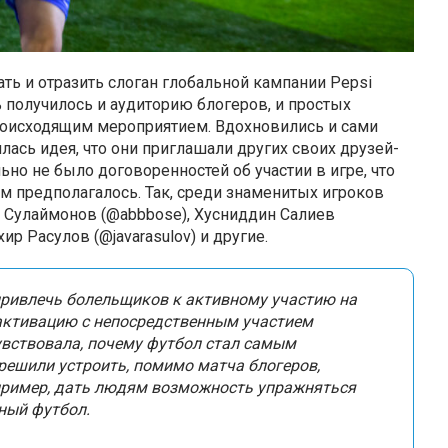
ть и отразить слоган глобальной кампании Pepsi
ть получилось и аудиторию блогеров, и простых
происходящим мероприятием. Вдохновились и сами
ась идея, что они приглашали других своих друзей-
ьно не было договоренностей об участии в игре, что
м предполагалось. Так, среди знаменитых игроков
с Сулаймонов (@abbbose), Хусниддин Салиев
ир Расулов (@javarasulov) и другие.
привлечь болельщиков к активному участию на
 активацию с непосредственным участием
увствовала, почему футбол стал самым
решили устроить, помимо матча блогеров,
пример, дать людям возможность упражняться
ный футбол.