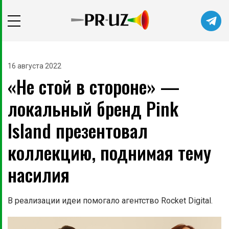
Читайте главные новости самыми
первыми в нашем Telegram-канале
16 августа 2022
«Не стой в стороне» —
Не сейчас
Подписаться
локальный бренд Pink
Island презентовал
коллекцию, поднимая тему
насилия
В реализации идеи помогало агентство Rocket Digital.