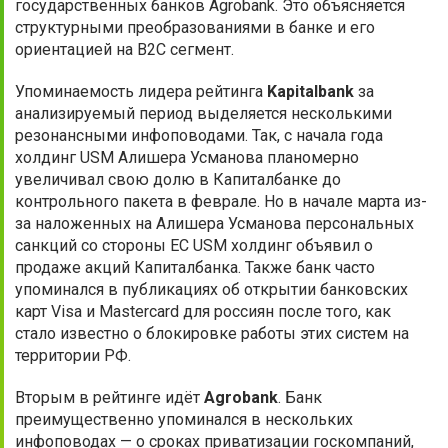
государственных банков Agrobank. Это объясняется
структурными преобразованиями в банке и его
ориентацией на B2C сегмент.
Упоминаемость лидера рейтинга
Kapitalbank
за
анализируемый период выделяется несколькими
резонансными инфоповодами. Так, с начала года
холдинг USM Алишера Усманова планомерно
увеличивал свою долю в Капиталбанке до
контрольного пакета в феврале. Но в начале марта из-
за наложенных на Алишера Усманова персональных
санкций со стороны ЕС USM холдинг объявил о
продаже акций Капиталбанка. Также банк часто
упоминался в публикациях об открытии банковских
карт Visa и Mastercard для россиян после того, как
стало известно о блокировке работы этих систем на
территории РФ.
Вторым в рейтинге идёт
Agrobank
. Банк
преимущественно упоминался в нескольких
инфоповодах — о сроках приватизации госкомпаний,