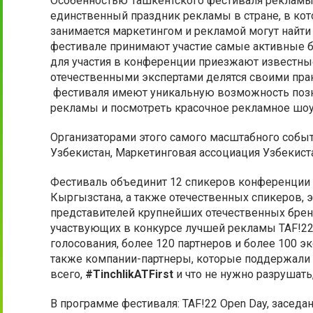
Особенностью Ташкентского фестиваля рекламы я
единственный праздник рекламы в стране, в кот
занимается маркетингом и рекламой могут найти д
фестивале принимают участие самые активные бр
для участия в конференции приезжают известны
отечественными экспертами делятся своими прак
фестиваля имеют уникальную возможность позн
рекламы и посмотреть красочное рекламное шоу
Организаторами этого самого масштабного собы
Узбекистан, Маркетинговая ассоциация Узбекист
Фестиваль объединит 12 спикеров конференции и
Кыргызстана, а также отечественных спикеров, 
представителей крупнейших отечественных бренд
участвующих в конкурсе лучшей рекламы TAF!22,
голосования, более 120 партнеров и более 100 э
также компании-партнеры, которые поддержали 
всего,
#TinchlikATFirst
и что не нужно разрушать, 
В программе фестиваля: TAF!22 Open Day, засед