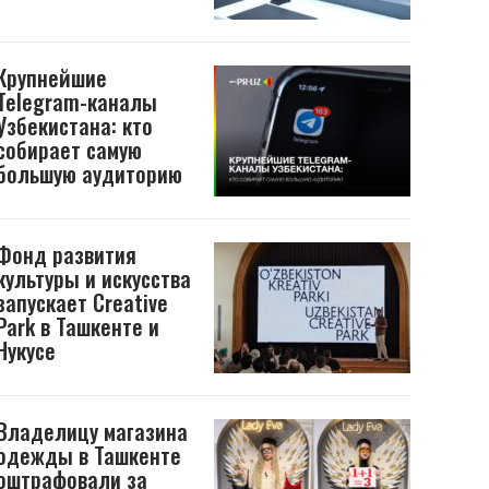
Крупнейшие
Telegram-каналы
Узбекистана: кто
собирает самую
большую аудиторию
Фонд развития
культуры и искусства
запускает Creative
Park в Ташкенте и
Нукусе
Владелицу магазина
одежды в Ташкенте
оштрафовали за