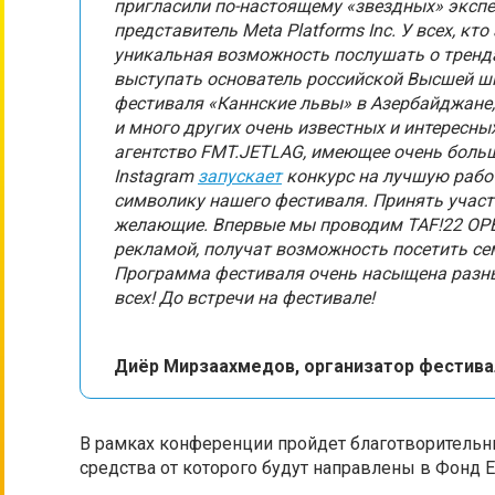
пригласили по-настоящему «звездных» экспе
представитель Meta Platforms Inc. У всех, кт
уникальная возможность послушать о тренда
выступать основатель российской Высшей ш
фестиваля «Каннские львы» в Азербайджане,
и много других очень известных и интересных
агентство FMT.JETLAG, имеющее очень боль
Instagram
запускает
конкурс на лучшую рабо
символику нашего фестиваля. Принять участи
желающие. Впервые мы проводим TAF!22 OPEN 
рекламой, получат возможность посетить се
Программа фестиваля очень насыщена разн
всех! До встречи на фестивале!
Диёр Мирзаахмедов, организатор фестива
В рамках конференции пройдет благотворитель
средства от которого будут направлены в Фонд E