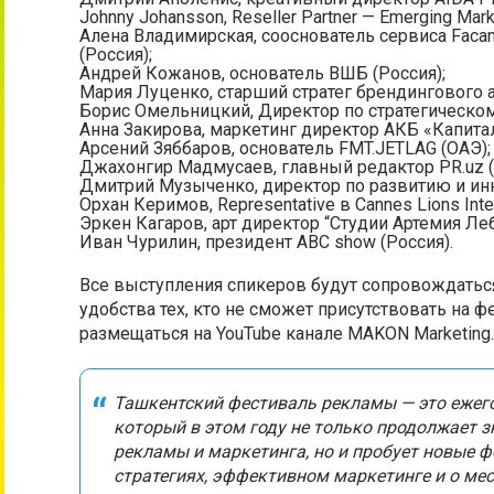
Johnny Johansson, Reseller Partner — Emerging Mark
Алена Владимирская, сооснователь сервиса Fac
(Россия);
Андрей Кожанов, основатель ВШБ (Россия);
Мария Луценко, старший стратег брендингового аг
Борис Омельницкий, Директор по стратегическом
Анна Закирова, маркетинг директор АКБ «Капитал
Арсений Зяббаров, основатель FMT.JETLAG (ОАЭ);
Джахонгир Мадмусаев, главный редактор PR.uz (
Дмитрий Музыченко, директор по развитию и инн
Орхан Керимов, Representative в Cannes Lions Intern
Эркен Кагаров, арт директор “Студии Артемия Леб
Иван Чурилин, президент ABC show (Россия).
Все выступления спикеров будут сопровождатьс
удобства тех, кто не сможет присутствовать на 
размещаться на YouTube канале MAKON Marketing.
Ташкентский фестиваль рекламы — это еже
который в этом году не только продолжает 
рекламы и маркетинга, но и пробует новые 
стратегиях, эффективном маркетинге и о ме