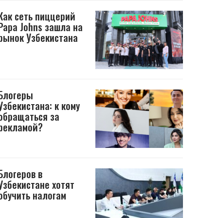
Как сеть пиццерий
Papa Johns зашла на
рынок Узбекистана
Блогеры
Узбекистана: к кому
обращаться за
рекламой?
Блогеров в
Узбекистане хотят
обучить налогам