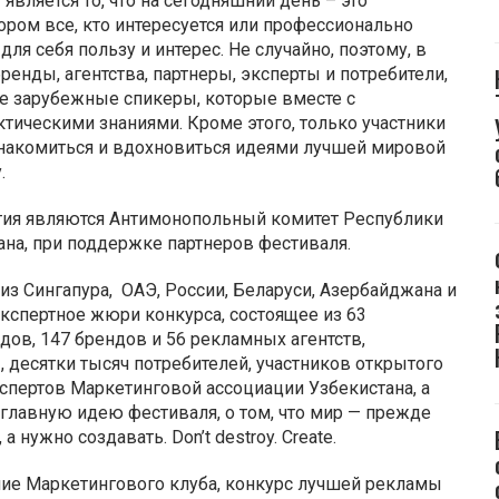
вляется то, что на сегодняшний день – это
ором все, кто интересуется или профессионально
ля себя пользу и интерес. Не случайно, поэтому, в
енды, агентства, партнеры, эксперты и потребители,
е зарубежные спикеры, которые вместе с
тическими знаниями. Кроме этого, только участники
акомиться и вдохновиться идеями лучшей мировой
.
тия являются Антимонопольный комитет Республики
ана, при поддержке партнеров фестиваля.
з Сингапура, ОАЭ, России, Беларуси, Азербайджана и
экспертное жюри конкурса, состоящее из 63
ов, 147 брендов и 56 рекламных агентств,
 десятки тысяч потребителей, участников открытого
кспертов Маркетинговой ассоциации Узбекистана, а
главную идею фестиваля, о том, что мир — прежде
а нужно создавать. Don’t destroy. Create.
ание Маркетингового клуба, конкурс лучшей рекламы