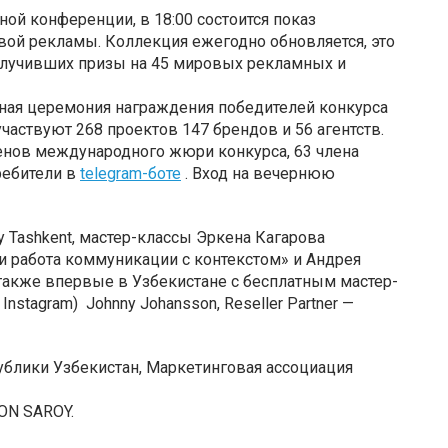
й конференции, в 18:00 состоится показ
вой рекламы. Коллекция ежегодно обновляется, это
олучивших призы на 45 мировых рекламных и
нная церемония награждения победителей конкурса
частвуют 268 проектов 147 брендов и 56 агентств.
енов международного жюри конкурса, 63 члена
ребители в
telegram-боте
. Вход на вечернюю
y Tashkent, мастер-классы Эркена Кагарова
 работа коммуникации с контекстом» и Андрея
также впервые в Узбекистане с бесплатным мастер-
nstagram) Johnny Johansson, Reseller Partner —
блики Узбекистан, Маркетинговая ассоциация
ON SAROY.