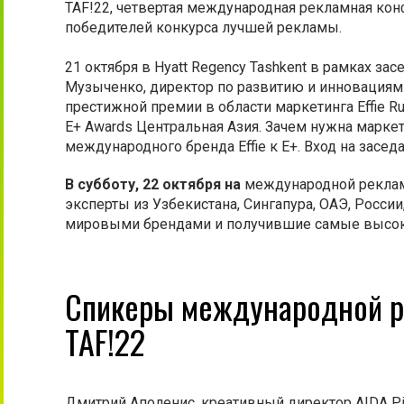
TAF!22, четвертая международная рекламная ко
победителей конкурса лучшей рекламы.
21 октября в Hyatt Regency Tashkent в рамках з
Музыченко, директор по развитию и инновациям 
престижной премии в области маркетинга Effie R
E+ Awards Центральная Азия. Зачем нужна марке
международного бренда Effie к Е+. Вход на засед
В субботу,
22 октября на
международной реклам
эксперты из Узбекистана, Сингапура, ОАЭ, Росс
мировыми брендами и получившие самые высок
Спикеры международной р
TAF!22
Дмитрий Аполенис, креативный директор AIDA Pion