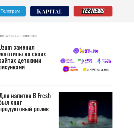
Телеграм
ПОПУЛЯРНЫЕ НОВОСТИ
Uzum заменил
логотипы на своих
сайтах детскими
рисунками
Для напитка B Fresh
был снят
продуктовый ролик