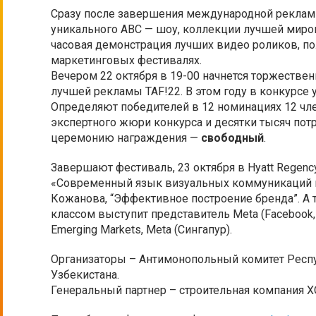
Cразу после завершения международной рекламно
уникального ABC — шоу, коллекции лучшей миро
часовая демонстрация лучших видео роликов, п
маркетинговых фестивалях.
Вечером 22 октября в 19-00 начнется торжестве
лучшей рекламы TAF!22. В этом году в конкурсе у
Определяют победителей в 12 номинациях 12 чл
экспертного жюри конкурса и десятки тысяч пот
церемонию награждения —
свободный
.
Завершают фестиваль, 23 октября в Hyatt Regenc
«Современный язык визуальных коммуникаций и
Кожанова, “Эффективное построение бренда”. А 
классом выступит представитель Meta (Facebook, I
Emerging Markets, Meta (Сингапур).
Организаторы – Антимонопольный комитет Респу
Узбекистана.
Генеральный партнер – строительная компания X