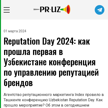
Читайте главные новости самыми
первыми в нашем Telegram-канале
01 марта 2024
Reputation Day 2024: как
Не сейчас
Подписаться
прошла первая в
Узбекистане конференция
по управлению репутацией
брендов
Агентство репутационного маркетинга Index провело в
Ташкенте конференцию Uzbekistan Reputation Day. Как
прошло мероприятие? Об этом в сегодняшнем