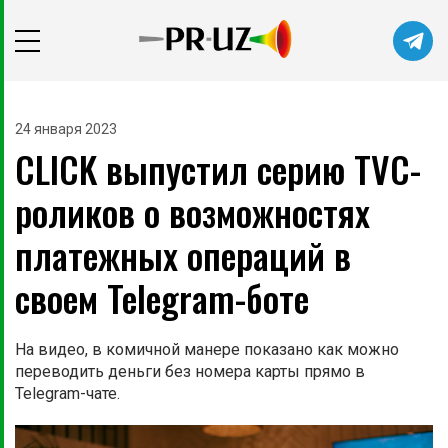
Читайте главные новости самыми
первыми в нашем Telegram-канале
24 января 2023
CLICK выпустил серию TVC-
Не сейчас
Подписаться
роликов о возможностях
платежных операций в
своем Telegram-боте
На видео, в комичной манере показано как можно
переводить деньги без номера карты прямо в
Telegram-чате.