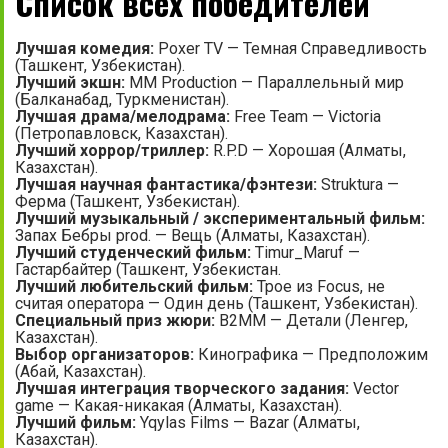
Список всех победителей
Лучшая комедия:
Poxer TV — Темная Справедливость
(Ташкент, Узбекистан).
Лучший экшн:
MM Production — Параллельный мир
(Балканабад, Туркменистан).
Лучшая драма/мелодрама:
Free Team — Victoria
(Петропавловск, Казахстан).
Лучший хоррор/триллер:
R.P.D — Хорошая (Алматы,
Казахстан).
Лучшая научная фантастика/фэнтези:
Struktura —
Ферма (Ташкент, Узбекистан).
Лучший музыкальный / экспериментальный фильм:
Запах Бебры prod. — Вещь (Алматы, Казахстан).
Лучший студенческий фильм:
Timur_Maruf —
Гастарбайтер (Ташкент, Узбекистан.
Лучший любительский фильм:
Трое из Focus, не
считая оператора — Один день (Ташкент, Узбекистан).
Специальный приз жюри:
B2MM — Детали (Ленгер,
Казахстан).
Выбор организаторов:
Кинографика — Предположим
(Абай, Казахстан).
Лучшая интеграция творческого задания:
Vector
game — Какая-никакая (Алматы, Казахстан).
Лучший фильм:
Yqylas Films — Bazar (Алматы,
Казахстан).