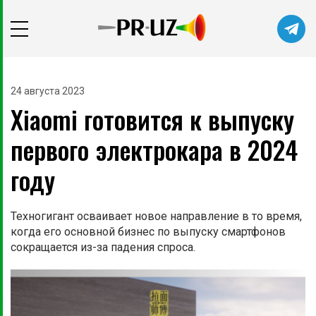
Читайте главные новости самыми
первыми в нашем Telegram-канале
24 августа 2023
Xiaоmi готовится к выпуску
Не сейчас
Подписаться
первого электрокара в 2024
году
Техногигант осваивает новое направление в то время,
когда его основной бизнес по выпуску смартфонов
сокращается из-за падения спроса.