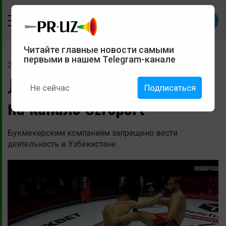
Читайте главные новости самыми
первыми в нашем Telegram-канале
23 мая 2022
Логотип 1xBet был замечен
Не сейчас
Подписаться
на канале Uzreport
Букмекерским компаниям запрещено вести
деятельность в Узбекистане.