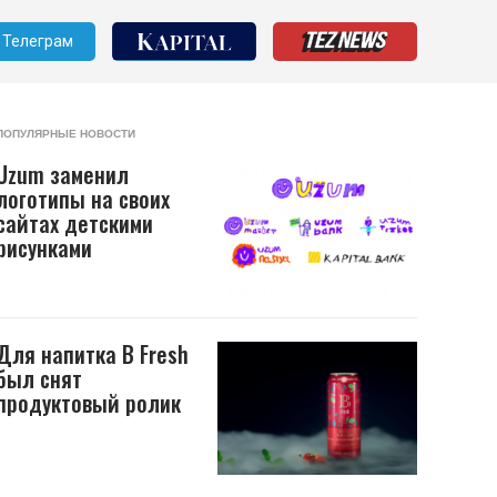
Телеграм
ПОПУЛЯРНЫЕ НОВОСТИ
Uzum заменил
логотипы на своих
сайтах детскими
рисунками
Для напитка B Fresh
был снят
продуктовый ролик