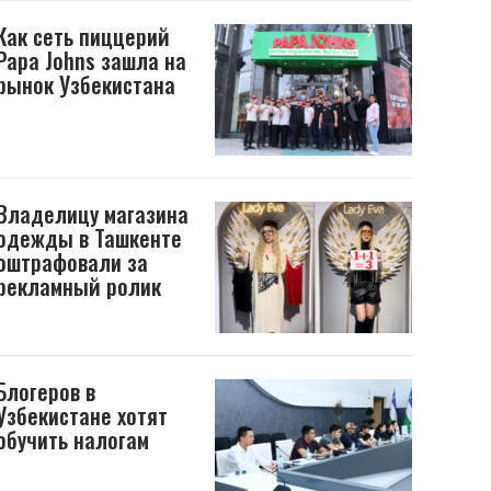
Как сеть пиццерий
Papa Johns зашла на
рынок Узбекистана
Владелицу магазина
одежды в Ташкенте
оштрафовали за
рекламный ролик
Блогеров в
Узбекистане хотят
обучить налогам