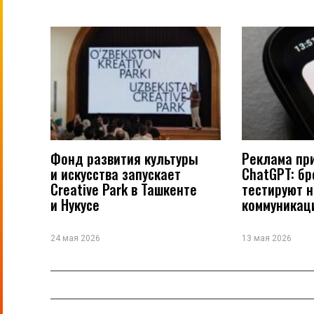
Фонд развития культуры
Реклама пр
и искусства запускает
ChatGPT: б
Creative Park в Ташкенте
тестируют 
и Нукусе
коммуникац
24 мая 2026
13 мая 2026