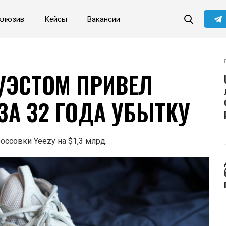
клюзив
Кейсы
Вакансии
Читайте главные новости
самыми первыми в нашем
Telegram-канале
Не сейчас
Подписаться
УЭСТОМ ПРИВЕЛ
 ЗА 32 ГОДА УБЫТКУ
ссовки Yeezy на $1,3 млрд.