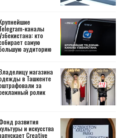
Крупнейшие
Telegram-каналы
Узбекистана: кто
собирает самую
большую аудиторию
Владелицу магазина
одежды в Ташкенте
оштрафовали за
рекламный ролик
Фонд развития
культуры и искусства
запускает Creative