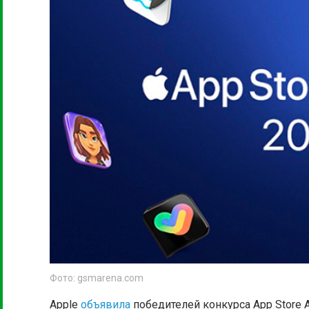
Фото: gsmarena.com
Apple
объявила
победителей конкурса App Store 