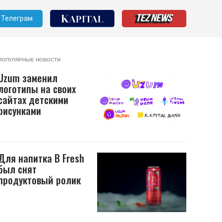
Телеграм
ПОПУЛЯРНЫЕ НОВОСТИ
Uzum заменил
логотипы на своих
сайтах детскими
рисунками
Для напитка B Fresh
был снят
продуктовый ролик