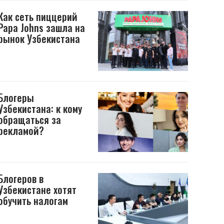
Как сеть пиццерий
Papa Johns зашла на
рынок Узбекистана
Блогеры
Узбекистана: к кому
обращаться за
рекламой?
Блогеров в
Узбекистане хотят
обучить налогам