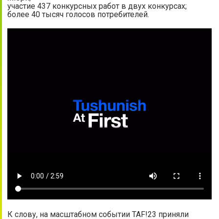
участие 437 конкурсных работ в двух конкурсах;
более 40 тысяч голосов потребителей.
К слову, на масштабном событии TAF!23 приняли