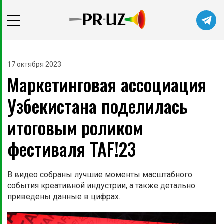
Читайте главные новости самыми
первыми в нашем Telegram-канале
17 октября 2023
Маркетинговая ассоциация
Не сейчас
Подписаться
Узбекистана поделилась
итоговым роликом
фестиваля TAF!23
В видео собраны лучшие моменты масштабного
события креативной индустрии, а также детально
приведены данные в цифрах.