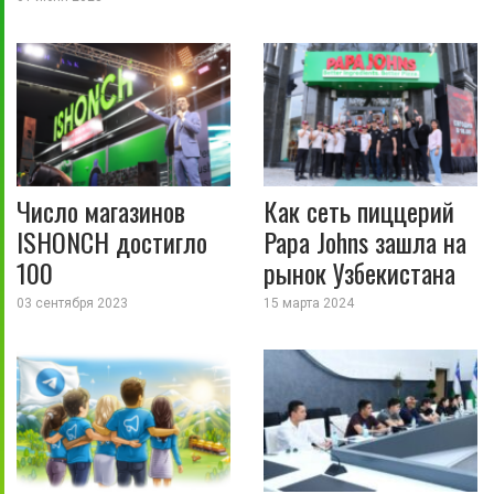
Число магазинов
Как сеть пиццерий
ISHONCH достигло
Papa Johns зашла на
100
рынок Узбекистана
03 сентября 2023
15 марта 2024