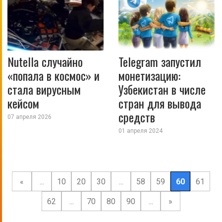
Nutella случайно
Telegram запустил
«попала в космос» и
монетизацию:
стала вирусным
Узбекистан в числе
кейсом
стран для вывода
средств
07 апреля 2026
01 апреля 2024
«
...
10
20
30
...
58
59
60
61
62
...
70
80
90
...
»