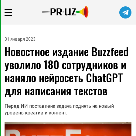
Читайте главные новости самыми
первыми в нашем Telegram-канале
31 января 2023
Новостное издание Buzzfeed
Не сейчас
Подписаться
уволило 180 сотрудников и
наняло нейросеть ChatGPT
для написания текстов
Перед ИИ поставлена задача поднять на новый
уровень креатив и контент.