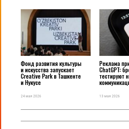
Фонд развития культуры
Реклама пр
и искусства запускает
ChatGPT: б
Creative Park в Ташкенте
тестируют 
и Нукусе
коммуникац
24 мая 2026
13 мая 2026