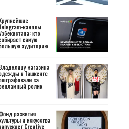
Крупнейшие
Telegram-каналы
Узбекистана: кто
собирает самую
большую аудиторию
Владелицу магазина
одежды в Ташкенте
оштрафовали за
рекламный ролик
Фонд развития
культуры и искусства
запускает Creative