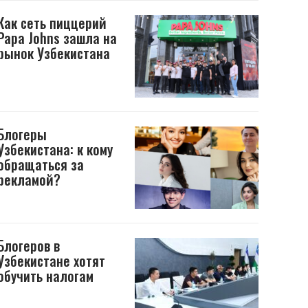
Как сеть пиццерий
Papa Johns зашла на
рынок Узбекистана
Блогеры
Узбекистана: к кому
обращаться за
рекламой?
Блогеров в
Узбекистане хотят
обучить налогам