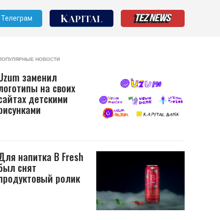
Телеграм
ПОПУЛЯРНЫЕ НОВОСТИ
Uzum заменил
логотипы на своих
сайтах детскими
рисунками
Для напитка B Fresh
был снят
продуктовый ролик