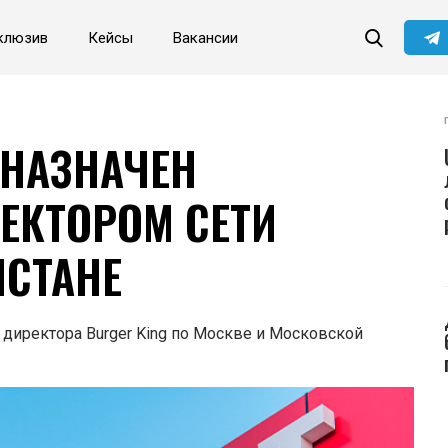
клюзив
Кейсы
Вакансии
Читайте главные новости
самыми первыми в нашем
Telegram-канале
Не сейчас
Подписаться
 НАЗНАЧЕН
ЕКТОРОМ СЕТИ
ИСТАНЕ
 директора Burger King по Москве и Московской