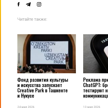
Читайте также:
Фонд развития культуры
Реклама пр
и искусства запускает
ChatGPT: б
Creative Park в Ташкенте
тестируют 
и Нукусе
коммуникац
24 мая 2026
13 мая 2026