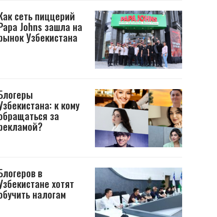
Как сеть пиццерий
Papa Johns зашла на
рынок Узбекистана
Блогеры
Узбекистана: к кому
обращаться за
рекламой?
Блогеров в
Узбекистане хотят
обучить налогам