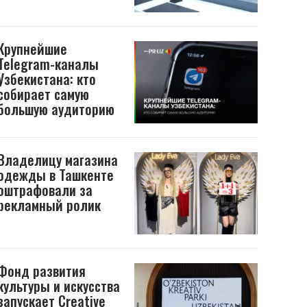
Крупнейшие
Telegram-каналы
Узбекистана: кто
собирает самую
большую аудиторию
Владелицу магазина
одежды в Ташкенте
оштрафовали за
рекламный ролик
Фонд развития
культуры и искусства
запускает Creative