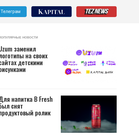
Телеграм
ПОПУЛЯРНЫЕ НОВОСТИ
Uzum заменил
логотипы на своих
сайтах детскими
рисунками
Для напитка B Fresh
был снят
продуктовый ролик