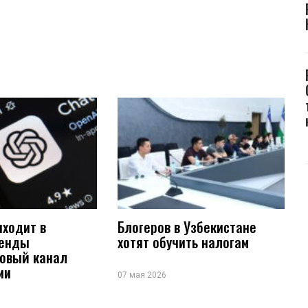
иходит в
Блогеров в Узбекистане
ренды
хотят обучить налогам
новый канал
ии
07 мая 2026