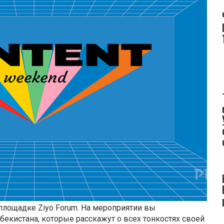
 площадке Ziyo Forum. На мероприятии вы
екистана, которые расскажут о всех тонкостях своей