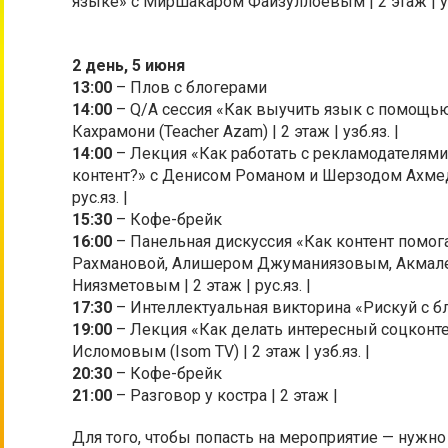
языке» с Миршакаром Файзуллоевым | 2 этаж | узб
2 день, 5 июня
13:00
– Плов с блогерами
14:00
– Q/A сессия «Как выучить язык с помощью
Кахрамони (Teacher Azam) | 2 этаж | узб.яз. |
14:00
– Лекция «Как работать с рекламодателями
контент?» с Денисом Романом и Шерзодом Ахмедов
рус.яз. |
15:30
– Кофе-брейк
16:00
– Панельная дискуссия «Как контент помог
Рахмановой, Алишером Джуманиязовым, Акмал
Ниязметовым | 2 этаж | рус.яз. |
17:30
– Интеллектуальная викторина «Рискуй с блог
19:00
– Лекция «Как делать интересный соцконт
Исломовым (Isom TV) | 2 этаж | узб.яз. |
20:30
– Кофе-брейк
21:00
– Разговор у костра | 2 этаж |
Для того, чтобы попасть на мероприятие — нужн