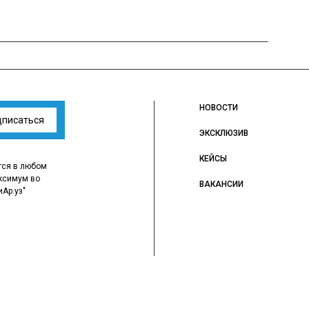
НОВОСТИ
дписаться
ЭКСКЛЮЗИВ
КЕЙСЫ
тся в любом
ксимум во
ВАКАНСИИ
иАр.уз"