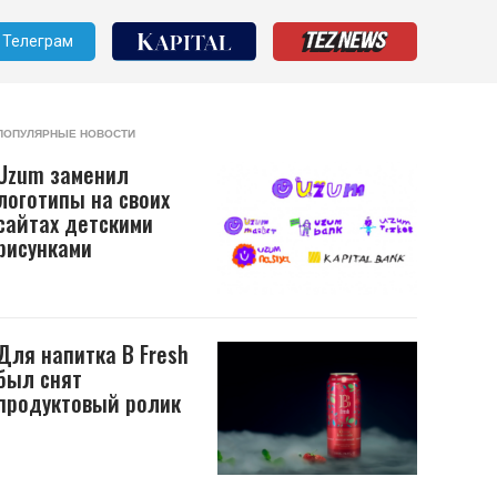
Телеграм
ПОПУЛЯРНЫЕ НОВОСТИ
Uzum заменил
логотипы на своих
сайтах детскими
рисунками
Для напитка B Fresh
был снят
продуктовый ролик