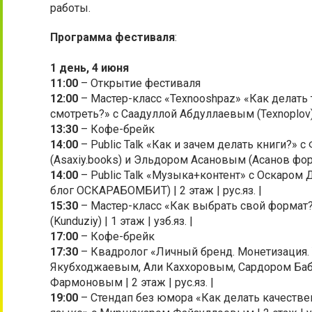
работы.
Программа фестиваля
:
1 день, 4 июня
11:00
– Открытие фестиваля
12:00
– Мастер-класс «Texnooshpaz» «Как делать 
смотреть?» с Саадуллой Абдуллаевым (Texnoplov) | 
13:30
– Кофе-брейк
14:00
– Public Talk «Как и зачем делать книги?»
(Asaxiy.books) и Эльдором Асановым (Асанов формат
14:00
– Public Talk «Музыка+контент» с Оскаром
блог ОСКАРАБОМБИТ) | 2 этаж | рус.яз. |
15:30
– Мастер-класс «Как выбрать свой форма
(Kunduziy) | 1 этаж | узб.яз. |
17:00
– Кофе-брейк
17:30
– Квадролог «Личный бренд. Монетизация. 
Якубходжаевым, Али Каххоровым, Сардором Ба
Фармоновым | 2 этаж | рус.яз. |
19:00
– Стендап без юмора «Как делать качестве