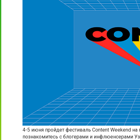
4-5 июня пройдет фестиваль Content Weekend на
познакомитесь с блогерами и инфлюенсерами Узб