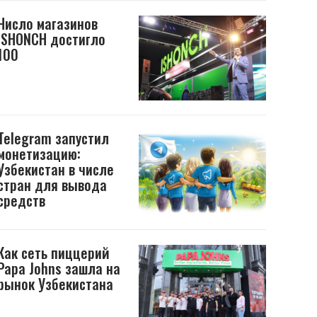
Число магазинов
ISHONCH достигло
100
Telegram запустил
монетизацию:
Узбекистан в числе
стран для вывода
средств
Как сеть пиццерий
Papa Johns зашла на
рынок Узбекистана