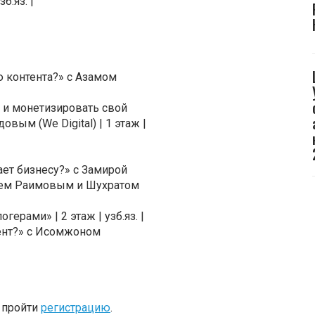
.яз. |
 контента?» с Азамом
 и монетизировать свой
ым (We Digital) | 1 этаж |
ает бизнесу?» с Замирой
ем Раимовым и Шухратом
ерами» | 2 этаж | узб.яз. |
ент?» с Исомжоном
о пройти
регистрацию
.