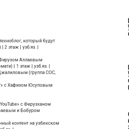
техноблог, который будут
2 этаж | узб.яз. |
 с Фирузом Аллаевым
и) | 1 этаж | узб.яз. |
 Джалиловым (группа СОС,
т?» с Хафизом Юсуповым
YouTube» с Ферузханом
баевым и Бобуром
нный контент на узбекском