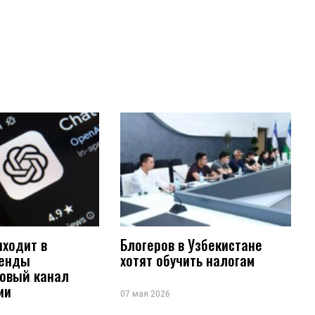
иходит в
Блогеров в Узбекистане
ренды
хотят обучить налогам
новый канал
ии
07 мая 2026