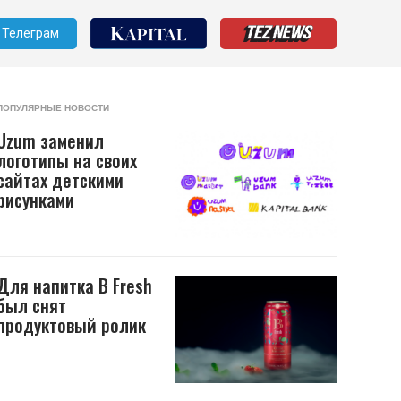
Телеграм
ПОПУЛЯРНЫЕ НОВОСТИ
Uzum заменил
логотипы на своих
сайтах детскими
рисунками
Для напитка B Fresh
был снят
продуктовый ролик