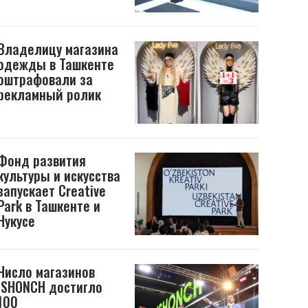
Владелицу магазина
одежды в Ташкенте
оштрафовали за
рекламный ролик
Фонд развития
культуры и искусства
запускает Creative
Park в Ташкенте и
Нукусе
Число магазинов
ISHONCH достигло
100