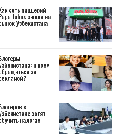
Как сеть пиццерий
Papa Johns зашла на
рынок Узбекистана
Блогеры
Узбекистана: к кому
обращаться за
рекламой?
Блогеров в
Узбекистане хотят
обучить налогам