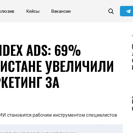
клюзив
Кейсы
Вакансии
Читайте главные новости
самыми первыми в нашем
Telegram-канале
Не сейчас
Подписаться
DEX ADS: 69%
КИСТАНЕ УВЕЛИЧИЛИ
КЕТИНГ ЗА
 ИИ становится рабочим инструментом специалистов