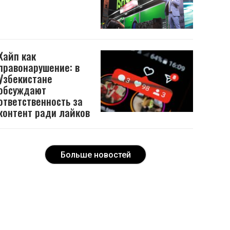
Хайп как
правонарушение: в
Узбекистане
обсуждают
ответственность за
контент ради лайков
Больше новостей