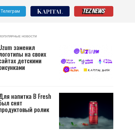
Телеграм
ПОПУЛЯРНЫЕ НОВОСТИ
Uzum заменил
логотипы на своих
сайтах детскими
рисунками
Для напитка B Fresh
был снят
продуктовый ролик