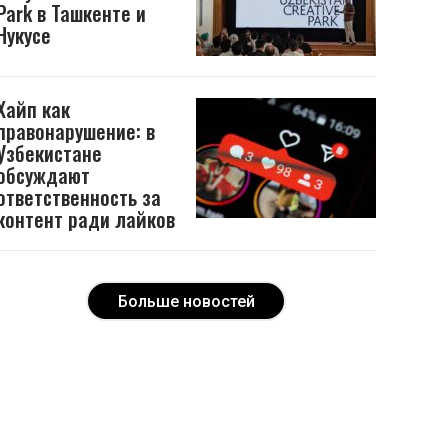
Park в Ташкенте и
Нукусе
Хайп как
правонарушение: в
Узбекистане
обсуждают
ответственность за
контент ради лайков
Больше новостей