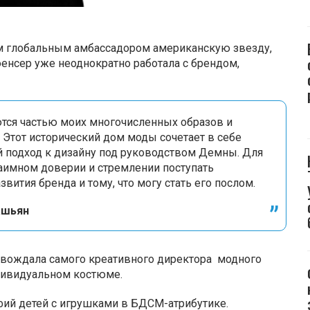
 глобальным амбассадором американскую звезду,
нсер уже неоднократно работала с брендом,
ются частью моих многочисленных образов и
Этот исторический дом моды сочетает в себе
й подход к дизайну под руководством Демны. Для
аимном доверии и стремлении поступать
вития бренда и тому, что могу стать его послом.
ашьян
овождала самого креативного директора модного
ндивидуальном костюме.
фий детей с игрушками в БДСМ-атрибутике.