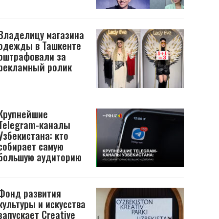
Владелицу магазина
одежды в Ташкенте
оштрафовали за
рекламный ролик
Крупнейшие
Telegram-каналы
Узбекистана: кто
собирает самую
большую аудиторию
Фонд развития
культуры и искусства
запускает Creative