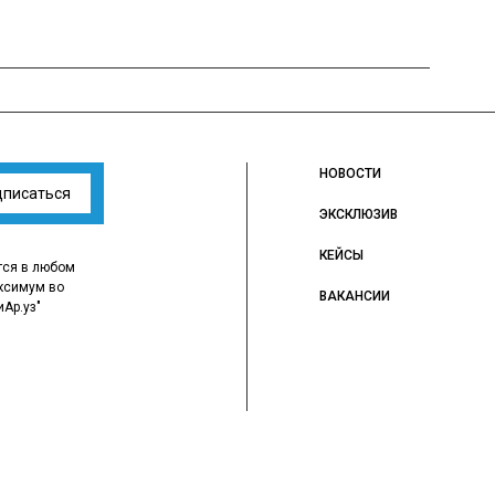
НОВОСТИ
дписаться
ЭКСКЛЮЗИВ
КЕЙСЫ
тся в любом
ксимум во
ВАКАНСИИ
иАр.уз"