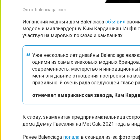
Фото: balenciaga.com
Испанский модный дом Balenciaga
объявил
своим
модель и миллиардершу Ким Кардашьян. Инфлюе
участвуя на мировых показах и кампаниях.
Уже несколько лет дизайны Balenciaga явля
одними из самых знаковых модных брендов. 
современность, мастерство и инновационны
меня эти давние отношения построены на вз
правильно. Я очень рада следующей главе раз
отмечает американская звезда, Ким Кард
К слову, знаменитая предпринимательница сопр
дома Демну Гвасалия на Met Gala 2021 года в и
Ранее Balenciaga
попала
в скандал из-за фотогра