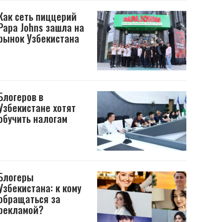
Как сеть пиццерий
Papa Johns зашла на
рынок Узбекистана
Блогеров в
Узбекистане хотят
обучить налогам
Блогеры
Узбекистана: к кому
обращаться за
рекламой?