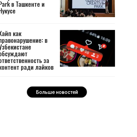
Park в Ташкенте и
Нукусе
Хайп как
правонарушение: в
Узбекистане
обсуждают
ответственность за
контент ради лайков
Больше новостей