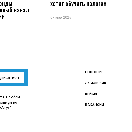
ренды
хотят обучить налогам
новый канал
ии
07 мая 2026
НОВОСТИ
дписаться
ЭКСКЛЮЗИВ
КЕЙСЫ
тся в любом
ксимум во
ВАКАНСИИ
иАр.уз"