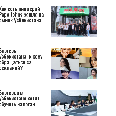
Как сеть пиццерий
Papa Johns зашла на
рынок Узбекистана
Блогеры
Узбекистана: к кому
обращаться за
рекламой?
Блогеров в
Узбекистане хотят
обучить налогам