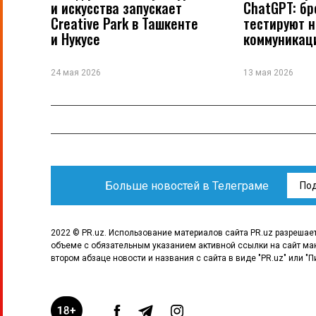
и искусства запускает
ChatGPT: б
Creative Park в Ташкенте
тестируют 
и Нукусе
коммуникац
24 мая 2026
13 мая 2026
Больше новостей в Телеграме
По
2022 © PR.uz. Использование материалов сайта PR.uz разрешае
объеме с обязательным указанием активной ссылки на сайт ма
втором абзаце новости и названия с сайта в виде "PR.uz" или "П