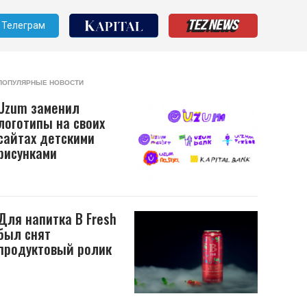
Телеграм
ПОПУЛЯРНЫЕ НОВОСТИ
Uzum заменил
логотипы на своих
сайтах детскими
рисунками
Для напитка B Fresh
был снят
продуктовый ролик