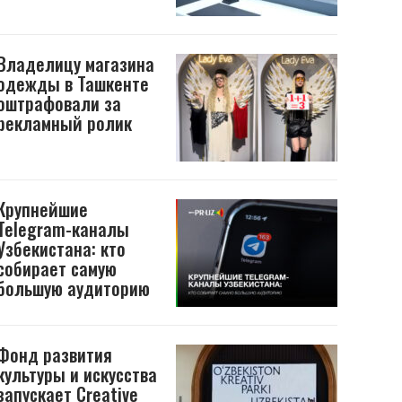
Владелицу магазина
одежды в Ташкенте
оштрафовали за
рекламный ролик
Крупнейшие
Telegram-каналы
Узбекистана: кто
собирает самую
большую аудиторию
Фонд развития
культуры и искусства
запускает Creative