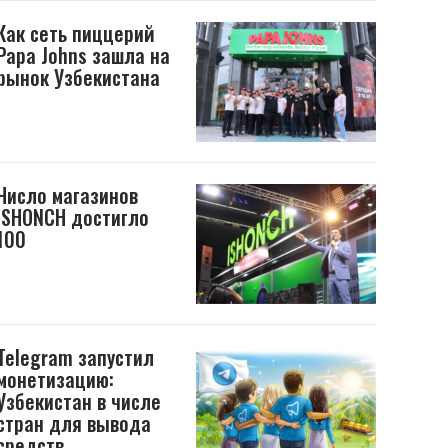
Как сеть пиццерий
Papa Johns зашла на
рынок Узбекистана
Число магазинов
ISHONCH достигло
100
Telegram запустил
монетизацию:
Узбекистан в числе
стран для вывода
средств