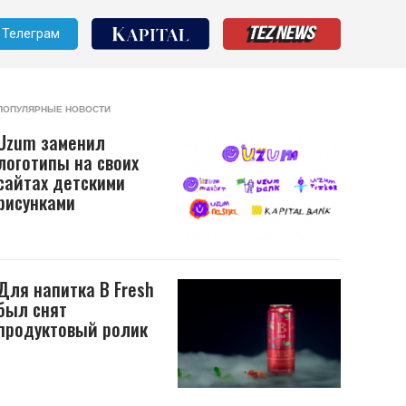
Телеграм
ПОПУЛЯРНЫЕ НОВОСТИ
Uzum заменил
логотипы на своих
сайтах детскими
рисунками
Для напитка B Fresh
был снят
продуктовый ролик