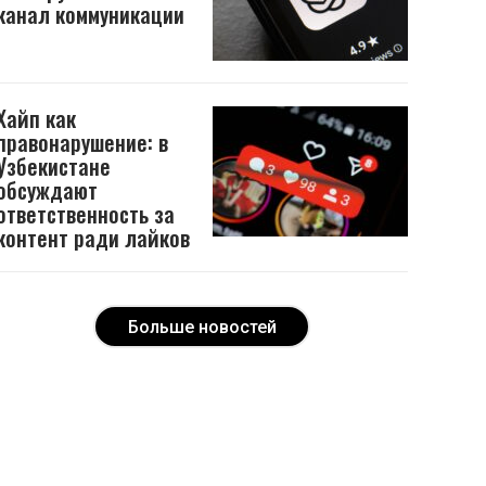
канал коммуникации
Хайп как
правонарушение: в
Узбекистане
обсуждают
ответственность за
контент ради лайков
Больше новостей