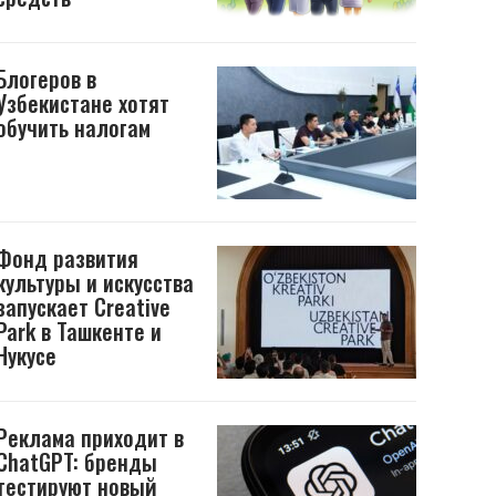
Блогеров в
Узбекистане хотят
обучить налогам
Фонд развития
культуры и искусства
запускает Creative
Park в Ташкенте и
Нукусе
Реклама приходит в
ChatGPT: бренды
тестируют новый