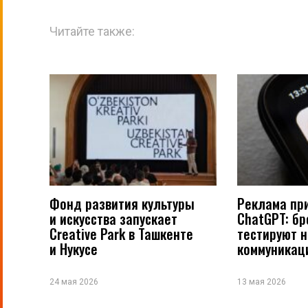
Читайте также:
Фонд развития культуры
Реклама пр
и искусства запускает
ChatGPT: б
Creative Park в Ташкенте
тестируют 
и Нукусе
коммуникац
24 мая 2026
13 мая 2026