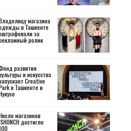
Владелицу магазина
одежды в Ташкенте
оштрафовали за
рекламный ролик
Фонд развития
культуры и искусства
запускает Creative
Park в Ташкенте и
Нукусе
Число магазинов
ISHONCH достигло
100