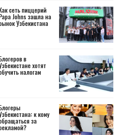
Как сеть пиццерий
Papa Johns зашла на
рынок Узбекистана
Блогеров в
Узбекистане хотят
обучить налогам
Блогеры
Узбекистана: к кому
обращаться за
рекламой?