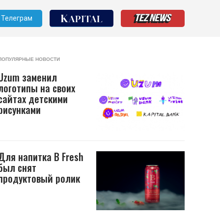
Телеграм
ПОПУЛЯРНЫЕ НОВОСТИ
Uzum заменил
логотипы на своих
сайтах детскими
рисунками
Для напитка B Fresh
был снят
продуктовый ролик