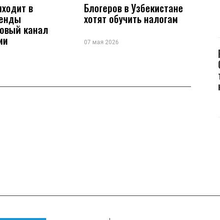
иходит в
Блогеров в Узбекистане
ренды
хотят обучить налогам
новый канал
ии
07 мая 2026