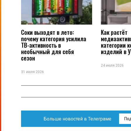
Соки выходят в лето:
Как растёт
почему категория усилила
медиаактив
ТВ-активность в
категории 
необычный для себя
изделий в 
сезон
24 июля 2026
31 июля 2026
Больше новостей в Телеграме
По