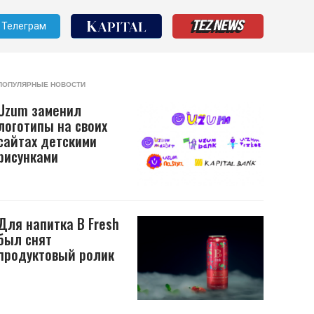
Телеграм
ПОПУЛЯРНЫЕ НОВОСТИ
Uzum заменил
логотипы на своих
сайтах детскими
рисунками
Для напитка B Fresh
был снят
продуктовый ролик