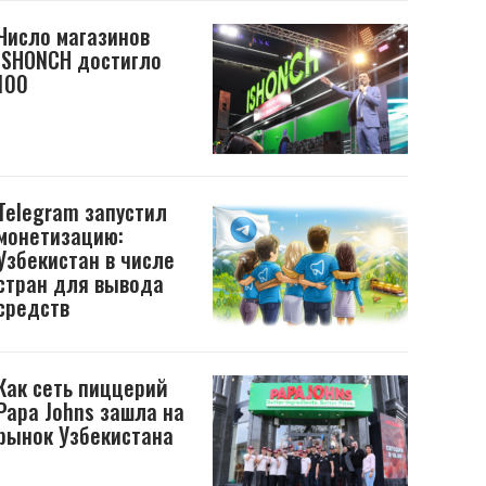
Число магазинов
ISHONCH достигло
100
Telegram запустил
монетизацию:
Узбекистан в числе
стран для вывода
средств
Как сеть пиццерий
Papa Johns зашла на
рынок Узбекистана