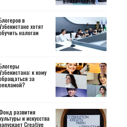
Блогеров в
Узбекистане хотят
обучить налогам
Блогеры
Узбекистана: к кому
обращаться за
рекламой?
Фонд развития
культуры и искусства
запускает Creative