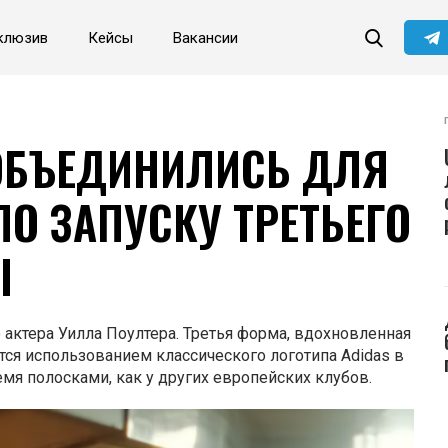
клюзив
Кейсы
Вакансии
Читайте главные новости
самыми первыми в нашем
Telegram-канале
Не сейчас
Подписаться
 ОБЪЕДИНИЛИСЬ ДЛЯ
О ЗАПУСКУ ТРЕТЬЕГО
Ы
 актера Уилла Поултера. Третья форма, вдохновленная
тся использованием классического логотипа Adidas в
ремя полосками, как у других европейских клубов.