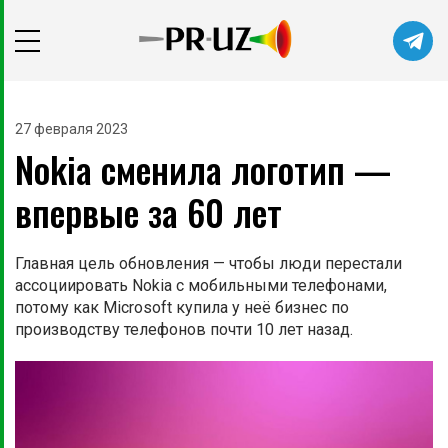
Читайте главные новости самыми
первыми в нашем Telegram-канале
27 февраля 2023
Nokia сменила логотип —
Не сейчас
Подписаться
впервые за 60 лет
Главная цель обновления — чтобы люди перестали
ассоциировать Nokia с мобильными телефонами,
потому как Microsoft купила у неё бизнес по
производству телефонов почти 10 лет назад.