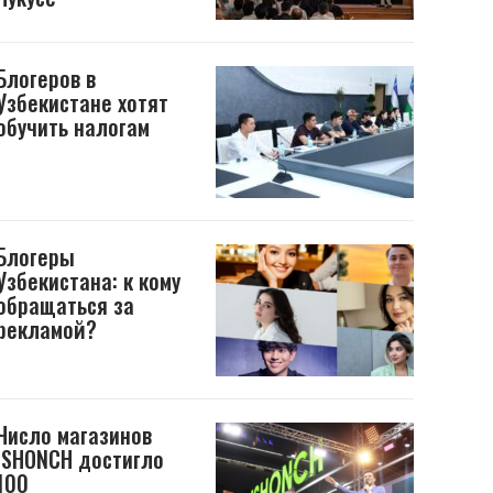
Блогеров в
Узбекистане хотят
обучить налогам
Блогеры
Узбекистана: к кому
обращаться за
рекламой?
Число магазинов
ISHONCH достигло
100