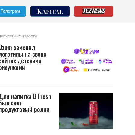
Телеграм
ПОПУЛЯРНЫЕ НОВОСТИ
Uzum заменил
логотипы на своих
сайтах детскими
рисунками
Для напитка B Fresh
был снят
продуктовый ролик