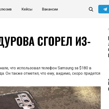
клюзив
Кейсы
Вакансии
Читайте главные новости
самыми первыми в нашем
Telegram-канале
Не сейчас
Подписаться
УРОВА СГОРЕЛ ИЗ-
але, что использовал телефон Samsung за $180 в
а. Он также отметил, что ему, видимо, скоро придется