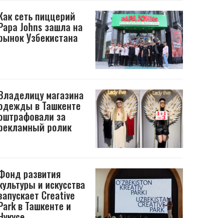
Как сеть пиццерий
Papa Johns зашла на
рынок Узбекистана
Владелицу магазина
одежды в Ташкенте
оштрафовали за
рекламный ролик
Фонд развития
культуры и искусства
запускает Creative
Park в Ташкенте и
Нукусе