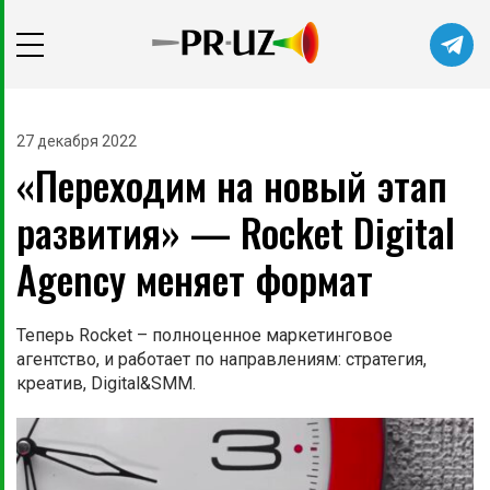
Читайте главные новости самыми
первыми в нашем Telegram-канале
27 декабря 2022
«Переходим на новый этап
Не сейчас
Подписаться
развития» — Rocket Digital
Agency меняет формат
Теперь Rocket – полноценное маркетинговое
агентство, и работает по направлениям: стратегия,
креатив, Digital&SMM.